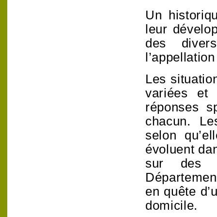
Un historiq
leur dévelo
des diver
l’appellation
Les situati
variées et 
réponses s
chacun. Le
selon qu’el
évoluent dan
sur des 
Départemen
en quête d’
domicile.