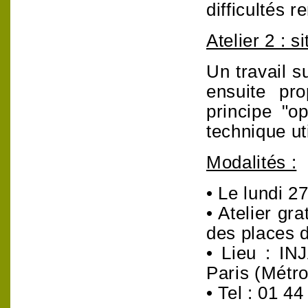
difficultés r
Atelier 2 : s
Un travail s
ensuite pro
principe "o
technique ut
Modalités :
• Le lundi 2
• Atelier gra
des places 
• Lieu : IN
Paris (Métro
• Tel : 01 4