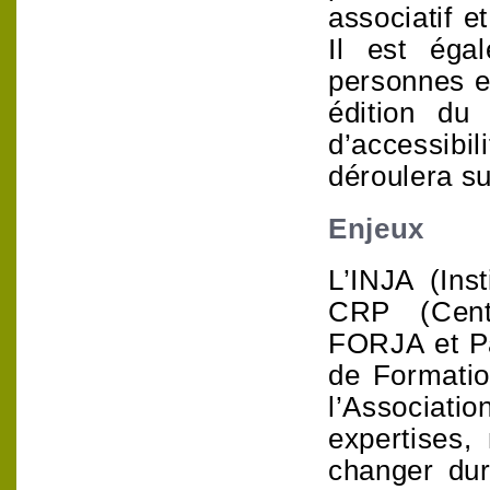
associatif e
Il est éga
personnes e
édition du
d’accessib
déroulera su
Enjeux
L’INJA (Ins
CRP (Centr
FORJA et Pa
de Formatio
l’Associati
expertises, 
changer dur