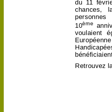
du 11 févri
chances, l
personnes 
ème
10
anniv
voulaient 
Européen
Handicapé
bénéficiaien
Retrouvez l