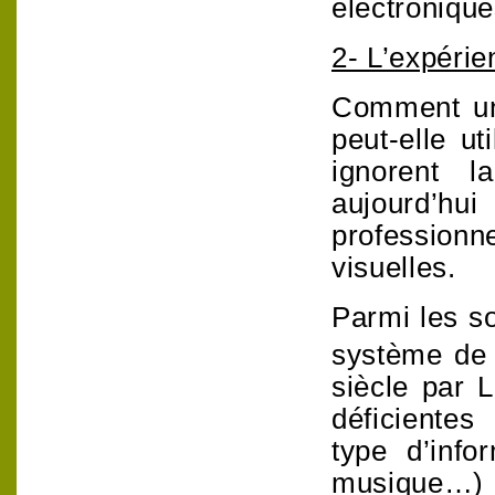
électroniqu
2- L’expérie
Comment une
peut-elle u
ignorent l
aujourd’hui
professionn
visuelles.
Parmi les sol
système de 
siècle par 
déficientes
type d’info
musique…) e