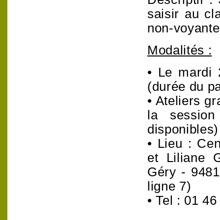
saisir au cl
non-voyante u
Modalités :
• Le mardi 
(durée du p
• Ateliers gr
la sessio
disponibles
• Lieu : Ce
et Liliane 
Géry - 94814
ligne 7)
• Tel : 01 4