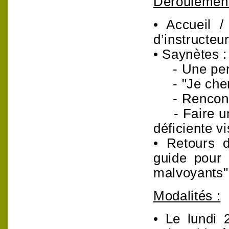
Déroulement 
• Accueil /
d’instructeu
• Saynètes :
- Une pers
- "Je cher
- Rencontre
- Faire un 
déficiente vi
• Retours d
guide pour 
malvoyants"
Modalités :
• Le lundi 