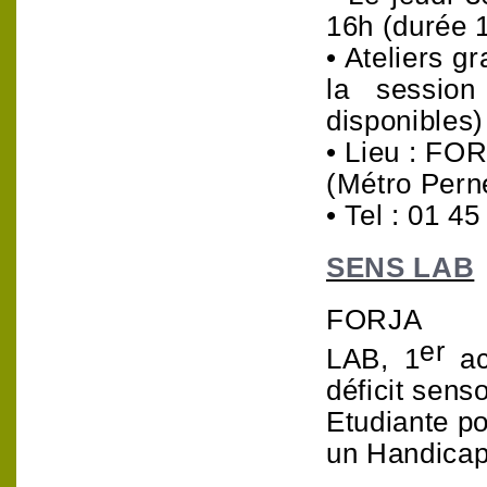
16h (durée 
• Ateliers gr
la session
disponibles)
• Lieu : FOR
(Métro Perne
• Tel : 01 4
SENS LAB
FORJA 
er
LAB,
1
a
déficit senso
Etudiante p
un Handica