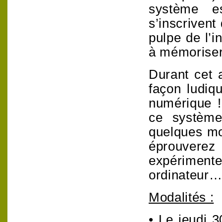
système e
s’inscrivent 
pulpe de l’i
à mémoriser.
Durant cet 
façon ludiqu
numérique 
ce système
quelques mot
éprouverez 
expériment
ordinateur…
Modalités :
• Le jeudi 3