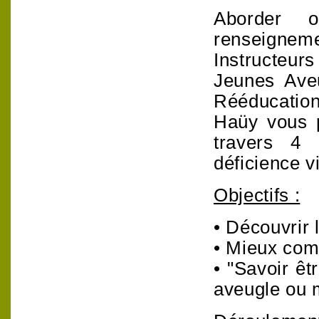
Aborder 
renseign
Instructeurs
Jeunes Ave
Rééducation 
Haüy vous p
travers 4
déficience v
Objectifs :
• Découvrir 
• Mieux com
• "Savoir êt
aveugle ou 