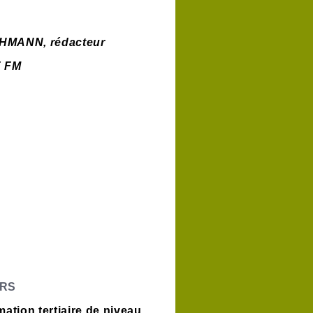
OCHMANN, rédacteur
E FM
URS
rmation
tertiaire de niveau